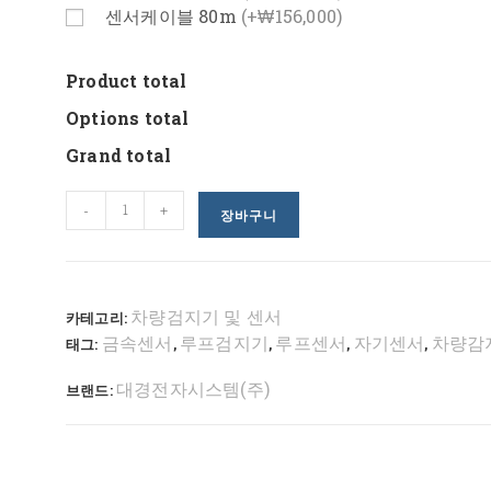
센서케이블 80m
(+₩156,000)
Product total
Options total
Grand total
-
+
장바구니
차량검지기 및 센서
카테고리:
금속센서
루프검지기
루프센서
자기센서
차량감
태그:
,
,
,
,
대경전자시스템(주)
브랜드: