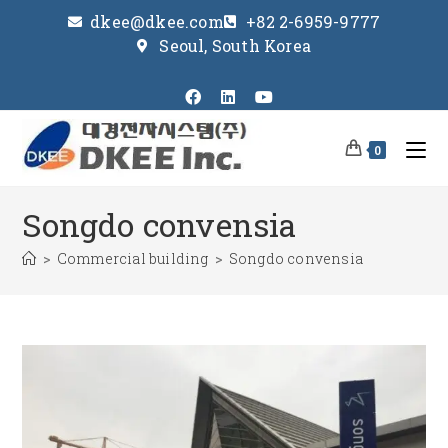
dkee@dkee.com
+82 2-6959-9777
Seoul, South Korea
0
Songdo convensia
>
Commercial building
>
Songdo convensia